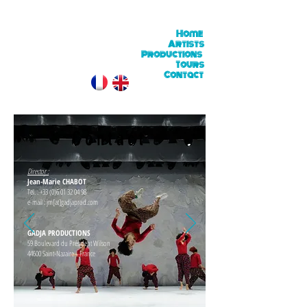
Home
Artists
Productions
Tours
Contact
Contact
Director :
Jean-Marie CHABOT
Tel. :
+33 (0)6 01 32 04 98
e-mail : jm[at]gadjaprod.com
GADJA PRODUCTIONS
59 Boulevard du Président Wilson
44600 Saint-Nazaire - France