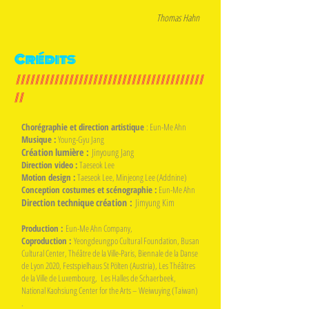
Thomas Hahn
Crédits
///////////////////////////////////////
//
Chorégraphie et direction artistique
: Eun-Me Ahn
Musique :
Young-Gyu Jang
Création lumière
:
Jinyoung Jang
Direction video :
Taeseok Lee
Motion design :
Taeseok Lee, Minjeong Lee (Addnine)
Conception costumes et scénographie :
Eun-Me Ahn
Direction technique création
:
Jimyung Kim
Production :
Eun-Me Ahn Company,
Coproduction :
Yeongdeungpo Cultural Foundation, Busan
Cultural Center, Théâtre de la Ville-Paris, Biennale de la Danse
de Lyon 2020, Festspielhaus St Pölten (Austria), Les Théâtres
de la Ville de Luxembourg, Les Halles de Schaerbeek,
National Kaohsiung Center for the Arts – Weiwuying (Taiwan)
.