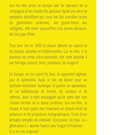
Eun-me Ahn arrive en Europe avec les danseurs de sa
compagnie et des invités très spéciaux! Après une série de
spectacles décoiffants qui nous ont fait connaître toutes
les générations coréennes, des grand-mères aux
collégiens, elle invite aujourd’hui cinq jeunes danseurs,
de cinq pays d’Asie.
Tous sont nés en 2000 et chacun dévoile ses espoirs et
ses danses, actuelles et traditionnelles. Car en Asie, si la
jeunesse est certes ultra-connectée, elle reste attachée à
son héritage culturel. Dont, justement, les dragons!
En Europe, on les craint? En Asie, ils apportent légèreté,
joie et optimisme. Aussi le ton est donné pour un
spectacle envoûtant, burlesque et parfois en apesanteur,
tel un kaléidoscope de formes, de couleurs et de
rythmes, dans le style extravagant qu’on aime tant chez
l’enfant terrible de la danse coréenne. Eun-me Ahn, sa
troupe et leurs guest stars traversent un chassé-croisé de
présences et de projections holographiques, fruits d’une
véritable tempête de créativité. Conclusion: En Asie, la «
génération Z » aborde l’avenir avec fougue et fraîcheur.
Et si on s’en inspirait?